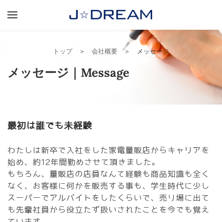
YOUR CART
Search by typing & pressing enter
BUSINESS
トップ
会社概要
COMPANY
メッセージ｜Message
RECRUITMENT
NEWS
最初は誰でも未経験
わたしは新卒で入社をした家電量販店からキャリアを
始め、約12年間勤めさせて頂きました。
もちろん、量販店の店員なんて経験も商品知識も全く
なく、お客様に何かを販売する事も、学生時代に少し
スーパーでアルバイトをしたくらいで、売り場に出て
も先輩社員から役立たず扱いされたことを今でも覚え
ています。